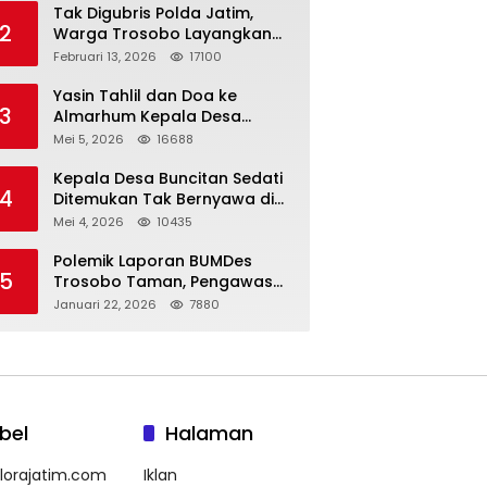
Tak Digubris Polda Jatim,
2
Warga Trosobo Layangkan
Dumas Dugaan Korupsi
Februari 13, 2026
17100
Oknum DPRD Sidoarjo ke
Kapolri
Yasin Tahlil dan Doa ke
3
Almarhum Kepala Desa
Buncitan Digelar Dua Lokasi
Mei 5, 2026
16688
Kepala Desa Buncitan Sedati
4
Ditemukan Tak Bernyawa di
Ruang Kerja, Dugaan Bunuh
Mei 4, 2026
10435
Diri Menguat
Polemik Laporan BUMDes
5
Trosobo Taman, Pengawas
Walk Out dan Sebut
Januari 22, 2026
7880
Kejanggalan
bel
Halaman
lorajatim.com
Iklan