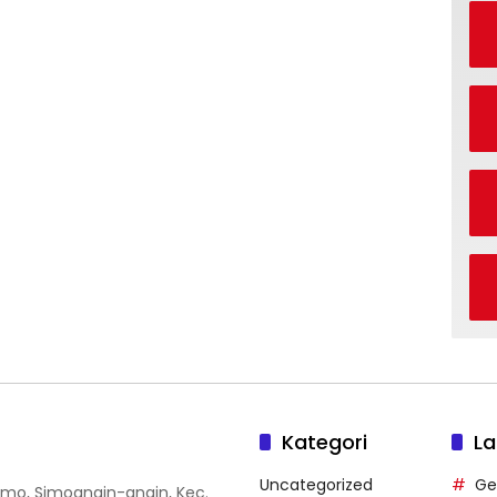
Kategori
La
Uncategorized
Ge
 Simo, Simoangin-angin, Kec.