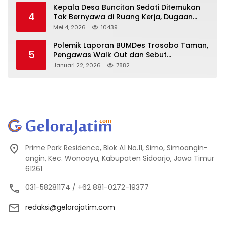
Kepala Desa Buncitan Sedati Ditemukan
4
Tak Bernyawa di Ruang Kerja, Dugaan
Bunuh Diri Menguat
Mei 4, 2026
10439
Polemik Laporan BUMDes Trosobo Taman,
5
Pengawas Walk Out dan Sebut
Kejanggalan
Januari 22, 2026
7882
Prime Park Residence, Blok A1 No.11, Simo, Simoangin-
angin, Kec. Wonoayu, Kabupaten Sidoarjo, Jawa Timur
61261
031-58281174 / +62 881-0272-19377
redaksi@gelorajatim.com