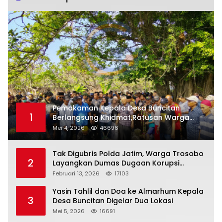
Pemakaman Kepala Desa Buncitan
1
Berlangsung Khidmat,Ratusan Warga
Larut Dalam Duka Yang Mendalam
Mei 4, 2026
46696
Tak Digubris Polda Jatim, Warga Trosobo
2
Layangkan Dumas Dugaan Korupsi
Oknum DPRD Sidoarjo ke Kapolri
Februari 13, 2026
17103
Yasin Tahlil dan Doa ke Almarhum Kepala
3
Desa Buncitan Digelar Dua Lokasi
Mei 5, 2026
16691