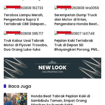
Dilarikan ke Rumah Sakit
WARGA KELURAHAN
Peristiwa
Peristiwa
SEPANJANG, SIDOARJO,
JAWA TIMUR
Terobos Lampu Merah,
Serempetan Dump Truck
Pengendara Supra X
dan Motor di Krian,
Tertabrak CBR Didepan
Pengendara Honda Beat
Pos Polisi Geluran
Alami Patah Kaki
Peristiwa
Peristiwa
Truk Kabur Usai Tabrak
Pejalan Kaki Tertabrak
Motor di Flyover Trosobo,
Truk di Depan SD
Dua Orang Luka-luka
Bhayangkari Porong, PNS
Asal Pasuruan Alami Luka
Serius
Baca Juga
Honda Beat Tabrak Pejalan Kaki di
Sambibulu Taman, Empat Orang