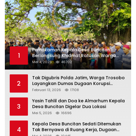
Pemakaman Kepala Desa Buncitan
1
Berlangsung Khidmat,Ratusan Warga
Larut Dalam Duka Yang Mendalam
Mei 4, 2026
46702
Tak Digubris Polda Jatim, Warga Trosobo
2
Layangkan Dumas Dugaan Korupsi
Oknum DPRD Sidoarjo ke Kapolri
Februari 13, 2026
17108
Yasin Tahlil dan Doa ke Almarhum Kepala
3
Desa Buncitan Digelar Dua Lokasi
Mei 5, 2026
16696
Kepala Desa Buncitan Sedati Ditemukan
4
Tak Bernyawa di Ruang Kerja, Dugaan
Bunuh Diri Menguat