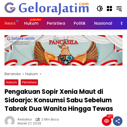
Langsung
ke
konten
News
Hukum
Peristiwa
Politik
Nasional
Ed
Beranda
Hukum
Hukum
Peristiwa
Pengakuan Sopir Xenia Maut di
Sidoarjo: Konsumsi Sabu Sebelum
Tabrak Dua Wanita Hingga Tewas
407
Redaktur
2 Min Baca
Maret 27, 2026