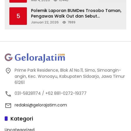
Mei 4, 2026
10445
Polemik Laporan BUMDes Trosobo Taman,
5
Pengawas Walk Out dan Sebut
Kejanggalan
Januari 22, 2026
7889
Prime Park Residence, Blok A1 No.11, Simo, Simoangin-
angin, Kec. Wonoayu, Kabupaten Sidoarjo, Jawa Timur
61261
031-58281174 / +62 881-0272-19377
redaksi@gelorajatim.com
Kategori
Uncategorized