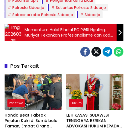
Pasal Berlapis
Pengemudi Xenia Maut
Polresta Sidoarjo
Satlantas Polresta Sidoarjo
Satresnarkoba Polresta Sidoarjo
Sidoarjo
Momentum Halal Bihalal PC PGRI Nguling,
Muriyat Tekankan Profesionalisme dan Kode
Etik Guru
Pos Terkait
Peristiwa
Hukum
Honda Beat Tabrak
LBH KASASI SULAWESI
Pejalan Kaki di Sambibulu
TENGGARA BERIKAN
Taman, Empat Orang
ADVOKASI HUKUM KEPADA