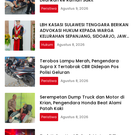
Dilarikan ke Rumah Sakit
Peristiwa
Agustus 9, 2026
LBH KASASI SULAWESI TENGGARA BERIKAN
ADVOKASI HUKUM KEPADA WARGA
KELURAHAN SEPANJANG, SIDOARJO, JAWA
TIMUR
Hukum
Agustus 8, 2026
Terobos Lampu Merah, Pengendara
Supra X Tertabrak CBR Didepan Pos
Polisi Geluran
Peristiwa
Agustus 8, 2026
Serempetan Dump Truck dan Motor di
Krian, Pengendara Honda Beat Alami
Patah Kaki
Peristiwa
Agustus 8, 2026