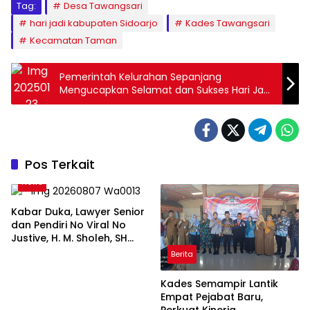
Tag:
Desa Tawangsari
hari jadi kabupaten Sidoarjo
Kades Tawangsari
Kecamatan Taman
Pemerintah Kelurahan Sepanjang
Mengucapkan Selamat dan Sukses Hari Jadi
kabupaten Sidoarjo ke – 166 Kabupaten
Sidoarjo
Pos Terkait
News
Kabar Duka, Lawyer Senior
dan Pendiri No Viral No
Justive, H. M. Sholeh, SH
Tutup Usia, Kolega dan
Berita
Aktivis Sidoarjo Berduka
Kades Semampir Lantik
Empat Pejabat Baru,