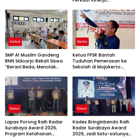
Perkuat Kinerja
Pemerintahan Desa Melalui
Penyegaran Organisasi
Artikel
Berita
SMP Al Muslim Gandeng
Ketua FPSR Bantah
BNN Sidoarjo Bekali Siswa
Tuduhan Pemerasan ke
“Berani Beda, Menolak
Sekolah di Mojokerto:
Tanpa Ragu”
“Fitnah Tanpa Dasar, Saya
Siap Tempuh Jalur Hukum”
News
News
Lapas Porong Raih Radar
Kades Bringinbendo Raih
Surabaya Award 2026,
Radar Surabaya Award
Program Ketahanan
2026, Jadi Satu-satunya
Pangan Jadi Percontohan
Kepala Desa Penerima