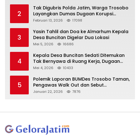
Tak Digubris Polda Jatim, Warga Trosobo
2
Layangkan Dumas Dugaan Korupsi
Oknum DPRD Sidoarjo ke Kapolri
Februari 13, 2026
17098
Yasin Tahlil dan Doa ke Almarhum Kepala
3
Desa Buncitan Digelar Dua Lokasi
Mei 5, 2026
16686
Kepala Desa Buncitan Sedati Ditemukan
4
Tak Bernyawa di Ruang Kerja, Dugaan
Bunuh Diri Menguat
Mei 4, 2026
10433
Polemik Laporan BUMDes Trosobo Taman,
5
Pengawas Walk Out dan Sebut
Kejanggalan
Januari 22, 2026
7876