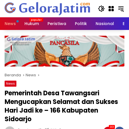
Langsung
ke
konten
News
Hukum
Peristiwa
Politik
Nasional
Ed
Beranda
News
News
Pemerintah Desa Tawangsari
Mengucapkan Selamat dan Sukses
Hari Jadi ke – 166 Kabupaten
Sidoarjo
301