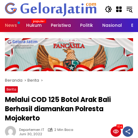
Langsung
ke
konten
News
Hukum
Peristiwa
Politik
Nasional
Ed
Beranda
Berita
Berita
Melalui COD 125 Botol Arak Bali
Berhasil diamankan Polresta
Mojokerto
104
Departemen IT
2 Min Baca
Juni 30, 2022