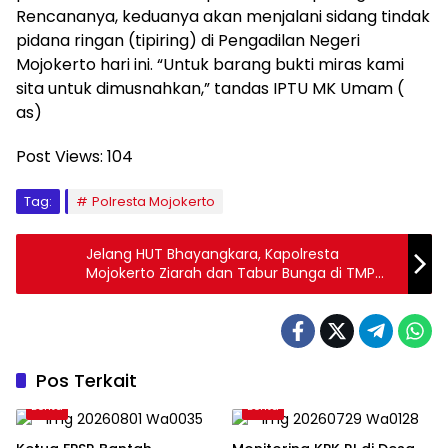
Rencananya, keduanya akan menjalani sidang tindak
pidana ringan (tipiring) di Pengadilan Negeri
Mojokerto hari ini. “Untuk barang bukti miras kami
sita untuk dimusnahkan,” tandas IPTU MK Umam (
as)
Post Views:
104
Tag:
Polresta Mojokerto
Jelang HUT Bhayangkara, Kapolresta
Mojokerto Ziarah dan Tabur Bunga di TMP
Gajah Mada
Pos Terkait
Berita
Berita