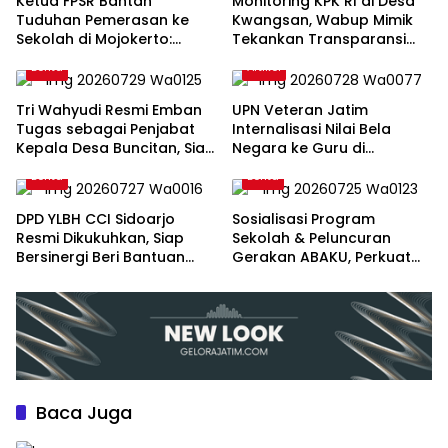
Ketua FPSR Bantah
Monitoring KPK RI di Desa
Tuduhan Pemerasan ke
Kwangsan, Wabup Mimik
Sekolah di Mojokerto:
Tekankan Transparansi
“Fitnah Tanpa Dasar, Saya
dan Partisipasi Masyarakat
Berita
Artikel
Siap Tempuh Jalur Hukum”
Tri Wahyudi Resmi Emban
UPN Veteran Jatim
Tugas sebagai Penjabat
Internalisasi Nilai Bela
Kepala Desa Buncitan, Siap
Negara ke Guru di
Lanjutkan Program
Plosoklaten Kediri
Berita
Berita
Pembangunan
DPD YLBH CCI Sidoarjo
Sosialisasi Program
Resmi Dikukuhkan, Siap
Sekolah & Peluncuran
Bersinergi Beri Bantuan
Gerakan ABAKU, Perkuat
Hukum bagi Masyarakat
Sinergi Sekolah dan
Keluarga
Baca Juga