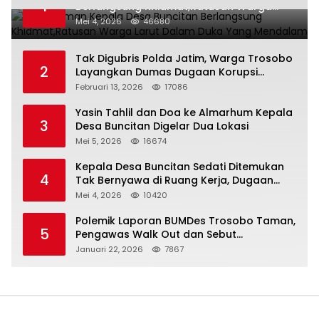
1
Berlangsung Khidmat,Ratusan Warga
Larut Dalam Duka Yang Mendalam
Mei 4, 2026
46680
Tak Digubris Polda Jatim, Warga Trosobo
2
Layangkan Dumas Dugaan Korupsi
Oknum DPRD Sidoarjo ke Kapolri
Februari 13, 2026
17086
Yasin Tahlil dan Doa ke Almarhum Kepala
3
Desa Buncitan Digelar Dua Lokasi
Mei 5, 2026
16674
Kepala Desa Buncitan Sedati Ditemukan
4
Tak Bernyawa di Ruang Kerja, Dugaan
Bunuh Diri Menguat
Mei 4, 2026
10420
Polemik Laporan BUMDes Trosobo Taman,
5
Pengawas Walk Out dan Sebut
Kejanggalan
Januari 22, 2026
7867