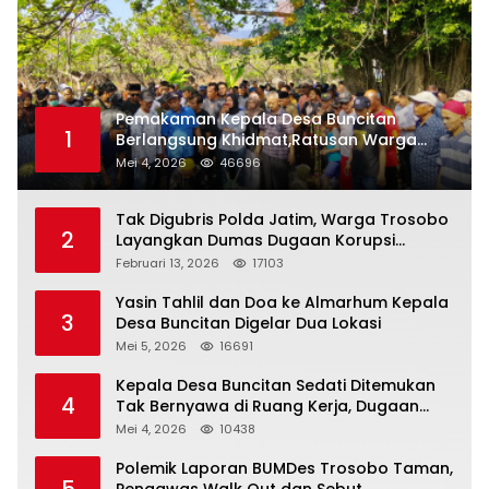
Pemakaman Kepala Desa Buncitan
1
Berlangsung Khidmat,Ratusan Warga
Larut Dalam Duka Yang Mendalam
Mei 4, 2026
46696
Tak Digubris Polda Jatim, Warga Trosobo
2
Layangkan Dumas Dugaan Korupsi
Oknum DPRD Sidoarjo ke Kapolri
Februari 13, 2026
17103
Yasin Tahlil dan Doa ke Almarhum Kepala
3
Desa Buncitan Digelar Dua Lokasi
Mei 5, 2026
16691
Kepala Desa Buncitan Sedati Ditemukan
4
Tak Bernyawa di Ruang Kerja, Dugaan
Bunuh Diri Menguat
Mei 4, 2026
10438
Polemik Laporan BUMDes Trosobo Taman,
5
Pengawas Walk Out dan Sebut