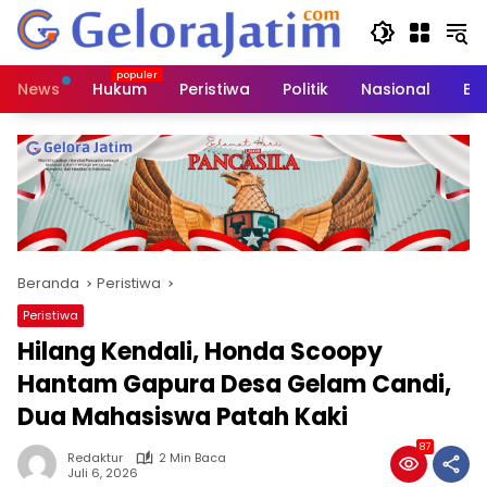
Langsung
ke
konten
News
Hukum
Peristiwa
Politik
Nasional
Ed
Beranda
Peristiwa
Peristiwa
Hilang Kendali, Honda Scoopy
Hantam Gapura Desa Gelam Candi,
Dua Mahasiswa Patah Kaki
87
Redaktur
2 Min Baca
Juli 6, 2026