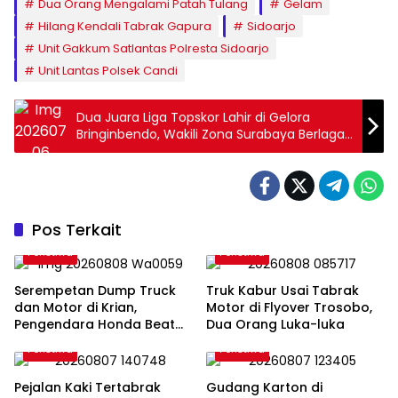
Dua Orang Mengalami Patah Tulang
Gelam
Hilang Kendali Tabrak Gapura
Sidoarjo
Unit Gakkum Satlantas Polresta Sidoarjo
Unit Lantas Polsek Candi
Dua Juara Liga Topskor Lahir di Gelora
Bringinbendo, Wakili Zona Surabaya Berlaga
di Nasional
Pos Terkait
Peristiwa
Peristiwa
Serempetan Dump Truck
Truk Kabur Usai Tabrak
dan Motor di Krian,
Motor di Flyover Trosobo,
Pengendara Honda Beat
Dua Orang Luka-luka
Alami Patah Kaki
Peristiwa
Peristiwa
Pejalan Kaki Tertabrak
Gudang Karton di