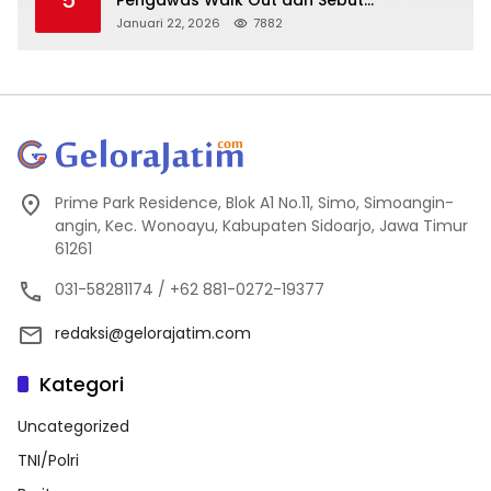
Kejanggalan
Januari 22, 2026
7882
Prime Park Residence, Blok A1 No.11, Simo, Simoangin-
angin, Kec. Wonoayu, Kabupaten Sidoarjo, Jawa Timur
61261
031-58281174 / +62 881-0272-19377
redaksi@gelorajatim.com
Kategori
Uncategorized
TNI/Polri