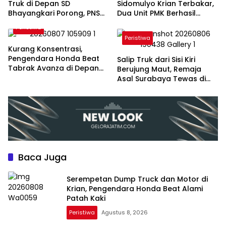
Truk di Depan SD
Sidomulyo Krian Terbakar,
Bhayangkari Porong, PNS
Dua Unit PMK Berhasil
Asal Pasuruan Alami Luka
Jinakkan Api
Peristiwa
Serius
Peristiwa
Kurang Konsentrasi,
Pengendara Honda Beat
Salip Truk dari Sisi Kiri
Tabrak Avanza di Depan
Berujung Maut, Remaja
Pos Polisi Geluran
Asal Surabaya Tewas di
Gedangan
Baca Juga
Serempetan Dump Truck dan Motor di
Krian, Pengendara Honda Beat Alami
Patah Kaki
Peristiwa
Agustus 8, 2026