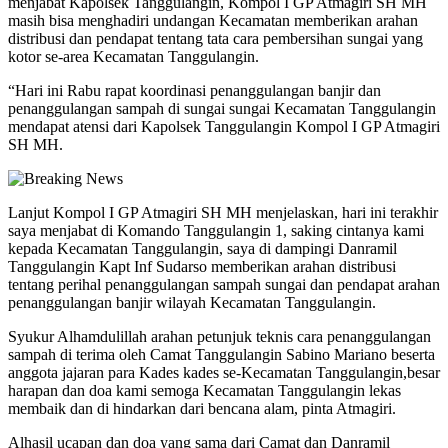
menjabat Kapolsek Tanggulangin, Kompol I GP Atmagiri SH MH
masih bisa menghadiri undangan Kecamatan memberikan arahan
distribusi dan pendapat tentang tata cara pembersihan sungai yang
kotor se-area Kecamatan Tanggulangin.
“Hari ini Rabu rapat koordinasi penanggulangan banjir dan
penanggulangan sampah di sungai sungai Kecamatan Tanggulangin
mendapat atensi dari Kapolsek Tanggulangin Kompol I GP Atmagiri
SH MH.
Lanjut Kompol I GP Atmagiri SH MH menjelaskan, hari ini terakhir
saya menjabat di Komando Tanggulangin 1, saking cintanya kami
kepada Kecamatan Tanggulangin, saya di dampingi Danramil
Tanggulangin Kapt Inf Sudarso memberikan arahan distribusi
tentang perihal penanggulangan sampah sungai dan pendapat arahan
penanggulangan banjir wilayah Kecamatan Tanggulangin.
Syukur Alhamdulillah arahan petunjuk teknis cara penanggulangan
sampah di terima oleh Camat Tanggulangin Sabino Mariano beserta
anggota jajaran para Kades kades se-Kecamatan Tanggulangin,besar
harapan dan doa kami semoga Kecamatan Tanggulangin lekas
membaik dan di hindarkan dari bencana alam, pinta Atmagiri.
Alhasil ucapan dan doa yang sama dari Camat dan Danramil