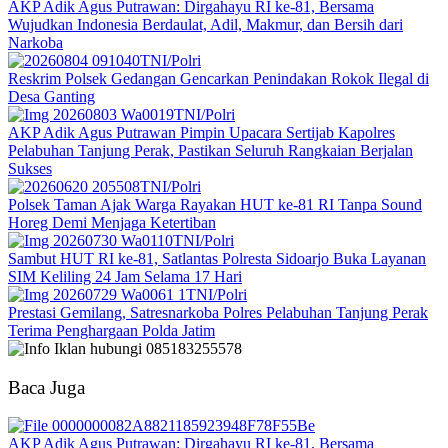
AKP Adik Agus Putrawan: Dirgahayu RI ke-81, Bersama
Wujudkan Indonesia Berdaulat, Adil, Makmur, dan Bersih dari
Narkoba
TNI/Polri
Reskrim Polsek Gedangan Gencarkan Penindakan Rokok Ilegal di
Desa Ganting
TNI/Polri
AKP Adik Agus Putrawan Pimpin Upacara Sertijab Kapolres
Pelabuhan Tanjung Perak, Pastikan Seluruh Rangkaian Berjalan
Sukses
TNI/Polri
Polsek Taman Ajak Warga Rayakan HUT ke-81 RI Tanpa Sound
Horeg Demi Menjaga Ketertiban
TNI/Polri
Sambut HUT RI ke-81, Satlantas Polresta Sidoarjo Buka Layanan
SIM Keliling 24 Jam Selama 17 Hari
TNI/Polri
Prestasi Gemilang, Satresnarkoba Polres Pelabuhan Tanjung Perak
Terima Penghargaan Polda Jatim
Baca Juga
AKP Adik Agus Putrawan: Dirgahayu RI ke-81, Bersama