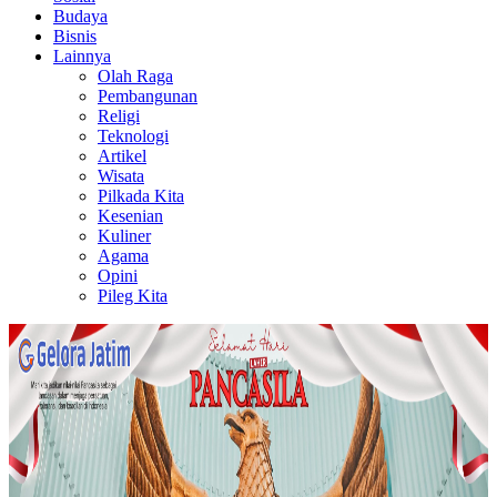
Budaya
Bisnis
Lainnya
Olah Raga
Pembangunan
Religi
Teknologi
Artikel
Wisata
Pilkada Kita
Kesenian
Kuliner
Agama
Opini
Pileg Kita