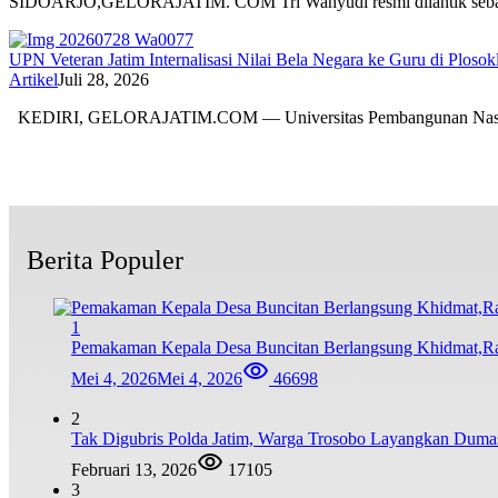
SIDOARJO,GELORAJATIM. COM Tri Wahyudi resmi dilantik seba
UPN Veteran Jatim Internalisasi Nilai Bela Negara ke Guru di Plosok
Artikel
Juli 28, 2026
KEDIRI, GELORAJATIM.COM — Universitas Pembangunan Nas
Berita Populer
1
Pemakaman Kepala Desa Buncitan Berlangsung Khidmat,R
Mei 4, 2026
Mei 4, 2026
46698
2
Tak Digubris Polda Jatim, Warga Trosobo Layangkan Dum
Februari 13, 2026
17105
3