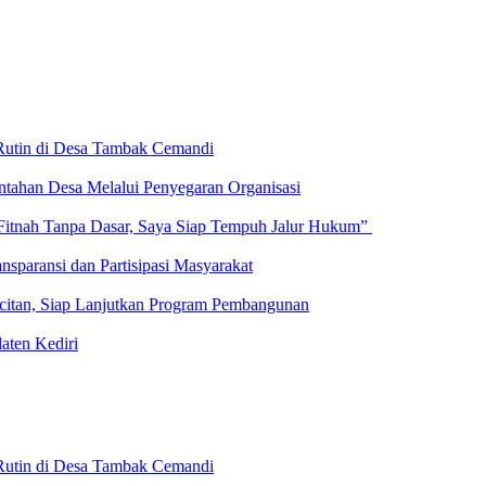
Rutin di Desa Tambak Cemandi
ntahan Desa Melalui Penyegaran Organisasi
Fitnah Tanpa Dasar, Saya Siap Tempuh Jalur Hukum”
paransi dan Partisipasi Masyarakat
citan, Siap Lanjutkan Program Pembangunan
laten Kediri
Rutin di Desa Tambak Cemandi