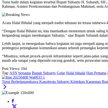
Turut hadir dalam kegiatan tersebut Bupati Sidoarjo H. Subandi, SH.
Rahman, Asisten Perekonomian dan Pembangunan Mahmud, serta Asi
Acara Halal Bihalal yang menjadi tradisi tahunan ini terasa istimewa
“Dengan Halal Bihalal ini, kita manfaatkan momentum untuk saling be
bergandeng tangan membangun Sidoarjo,” ujar Bupati Subandi dala
Lebih lanjut, ia menegaskan bahwa kegiatan ini juga menjadi ajang
pentingnya peningkatan komunikasi antara seluruh pemangku kepent
“Misalnya, terkait proyek-proyek infrastruktur seperti jalan-jalan ya
masih ada sungai yang dipenuhi enceng gondok, serta perawatan ta
Post Views:
104
Tag:
ASN
bersama
Bupati Sidoarjo
Gelar
Halal bihalal
Hari Pertama
Turut Berbelasungkawa Kapolresta Sidoarjo Kirimkan Karangan Bu