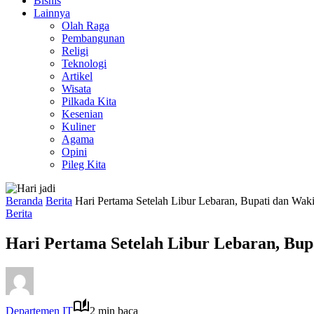
Bisnis
Lainnya
Olah Raga
Pembangunan
Religi
Teknologi
Artikel
Wisata
Pilkada Kita
Kesenian
Kuliner
Agama
Opini
Pileg Kita
Beranda
Berita
Hari Pertama Setelah Libur Lebaran, Bupati dan Wak
Berita
Hari Pertama Setelah Libur Lebaran, Bup
Departemen IT
2 min baca