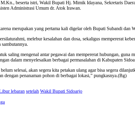
, M.Kn., beserta istri, Wakil Bupati Hj. Mimik Idayana, Sekretaris Da
sten Administrasi Umum dr. Atok Irawan.
 karena merupakan yang pertama kali digelar oleh Bupati Subandi dan W
rsilaturahmi, melebur kesalahan dan dosa, sekaligus mempererat keber
m sambutannya.
 untuk saling mengenal antar pegawai dan mempererat hubungan, guna 
ingan dalam menyelesaikan berbagai permasalahan di Kabupaten Sidoar
ng belum selesai, akan segera kita petakan ulang agar bisa segera dilan
man dengan penanaman pohon di berbagai lokasi,” pungkasnya.(Bg)
Libur lebaran
setelah
Wakil Bupati Sidoarjo
nga