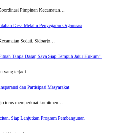
ordinasi Pimpinan Kecamatan…
ntahan Desa Melalui Penyegaran Organisasi
amatan Sedati, Sidoarjo…
Fitnah Tanpa Dasar, Saya Siap Tempuh Jalur Hukum”
yang terjadi…
paransi dan Partisipasi Masyarakat
 terus memperkuat komitmen…
citan, Siap Lanjutkan Program Pembangunan