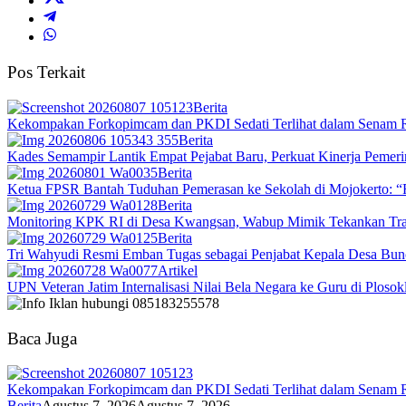
Pos Terkait
Berita
Kekompakan Forkopimcam dan PKDI Sedati Terlihat dalam Senam 
Berita
Kades Semampir Lantik Empat Pejabat Baru, Perkuat Kinerja Pemeri
Berita
Ketua FPSR Bantah Tuduhan Pemerasan ke Sekolah di Mojokerto: “
Berita
Monitoring KPK RI di Desa Kwangsan, Wabup Mimik Tekankan Trans
Berita
Tri Wahyudi Resmi Emban Tugas sebagai Penjabat Kepala Desa Bun
Artikel
UPN Veteran Jatim Internalisasi Nilai Bela Negara ke Guru di Plosok
Baca Juga
Kekompakan Forkopimcam dan PKDI Sedati Terlihat dalam Senam 
Berita
Agustus 7, 2026
Agustus 7, 2026