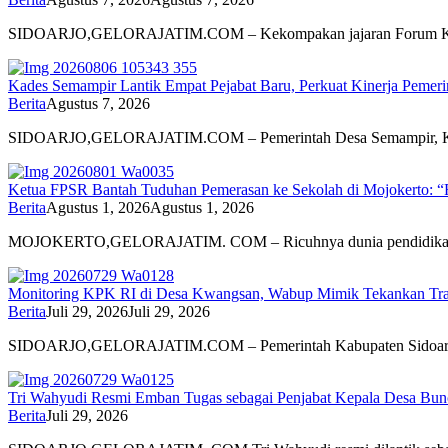
SIDOARJO,GELORAJATIM.COM – Kekompakan jajaran Forum Ko
Kades Semampir Lantik Empat Pejabat Baru, Perkuat Kinerja Pemeri
Berita
Agustus 7, 2026
SIDOARJO,GELORAJATIM.COM – Pemerintah Desa Semampir, Kec
Ketua FPSR Bantah Tuduhan Pemerasan ke Sekolah di Mojokerto: “
Berita
Agustus 1, 2026
Agustus 1, 2026
MOJOKERTO,GELORAJATIM. COM – Ricuhnya dunia pendidikan 
Monitoring KPK RI di Desa Kwangsan, Wabup Mimik Tekankan Trans
Berita
Juli 29, 2026
Juli 29, 2026
SIDOARJO,GELORAJATIM.COM – Pemerintah Kabupaten Sidoarjo
Tri Wahyudi Resmi Emban Tugas sebagai Penjabat Kepala Desa Bun
Berita
Juli 29, 2026