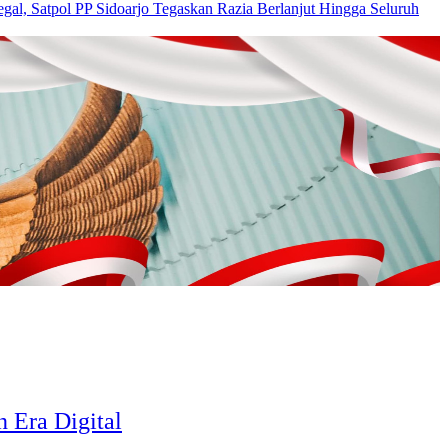
egal, Satpol PP Sidoarjo Tegaskan Razia Berlanjut Hingga Seluruh
 Era Digital