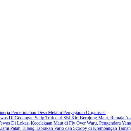
nerja Pemerintahan Desa Melalui Penyegaran Organisasi
Salip Truk dari Sisi Kiri Berujung Maut, Remaja 
Kecelakaan Maut di Fly Over Waru, Pengendara Yama
Tabrakan Vario dan Scoopy di Krembangan Taman,