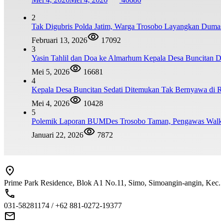
2
Tak Digubris Polda Jatim, Warga Trosobo Layangkan Dum
Februari 13, 2026
17092
3
Yasin Tahlil dan Doa ke Almarhum Kepala Desa Buncitan D
Mei 5, 2026
16681
4
Kepala Desa Buncitan Sedati Ditemukan Tak Bernyawa di 
Mei 4, 2026
10428
5
Polemik Laporan BUMDes Trosobo Taman, Pengawas Walk 
Januari 22, 2026
7872
Prime Park Residence, Blok A1 No.11, Simo, Simoangin-angin, Kec
031-58281174 / +62 881-0272-19377