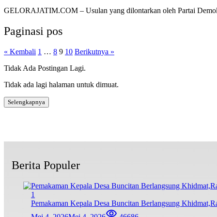
GELORAJATIM.COM – Usulan yang dilontarkan oleh Partai Demo
Paginasi pos
« Kembali
1
…
8
9
10
Berikutnya »
Tidak Ada Postingan Lagi.
Tidak ada lagi halaman untuk dimuat.
Selengkapnya
Berita Populer
1
Pemakaman Kepala Desa Buncitan Berlangsung Khidmat,R
Mei 4, 2026
Mei 4, 2026
46686