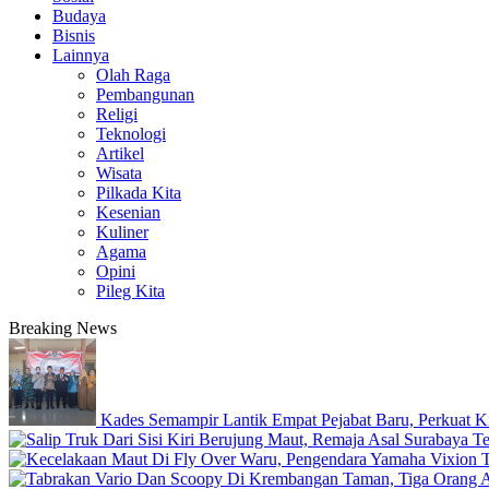
Budaya
Bisnis
Lainnya
Olah Raga
Pembangunan
Religi
Teknologi
Artikel
Wisata
Pilkada Kita
Kesenian
Kuliner
Agama
Opini
Pileg Kita
Breaking News
Kades Semampir Lantik Empat Pejabat Baru, Perkuat Ki