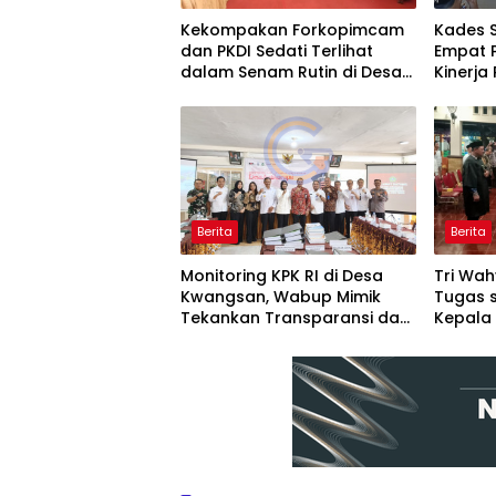
Kekompakan Forkopimcam
Kades 
dan PKDI Sedati Terlihat
Empat P
dalam Senam Rutin di Desa
Kinerja
Tambak Cemandi
Melalui
Organis
Berita
Berita
Monitoring KPK RI di Desa
Tri Wa
Kwangsan, Wabup Mimik
Tugas 
Tekankan Transparansi dan
Kepala 
Partisipasi Masyarakat
Lanjut
Pemba