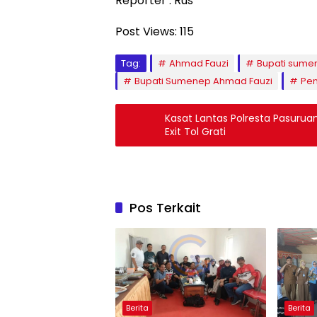
Reporter : Rus
Post Views:
115
Tag:
Ahmad Fauzi
Bupati sume
Bupati Sumenep Ahmad Fauzi
Pe
Kasat Lantas Polresta Pasuruan 
Exit Tol Grati
Pos Terkait
Berita
Berita