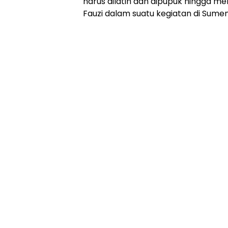
harus dilatih dan dipupuk hingga men
Fauzi dalam suatu kegiatan di Sume