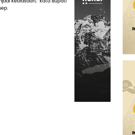
jadi kebiasaan,” kata Bupati
nep.