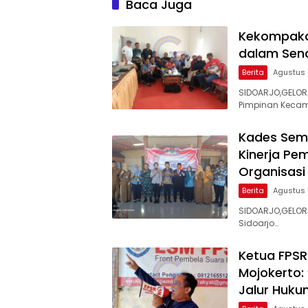
Baca Juga
Kekompakan
dalam Sen
Berita
Agustus 
SIDOARJO,GELOR
Pimpinan Keca
Kades Sema
Kinerja Pe
Organisasi
Berita
Agustus 
SIDOARJO,GELOR
Sidoarjo…
Ketua FPSR
Mojokerto:
Jalur Huk