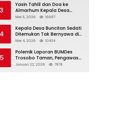
Kapolri
Yasin Tahlil dan Doa ke
3
Almarhum Kepala Desa
Buncitan Digelar Dua Lokasi
Mei 5, 2026
16687
Kepala Desa Buncitan Sedati
4
Ditemukan Tak Bernyawa di
Ruang Kerja, Dugaan Bunuh
Mei 4, 2026
10434
Diri Menguat
Polemik Laporan BUMDes
5
Trosobo Taman, Pengawas
Walk Out dan Sebut
Januari 22, 2026
7878
Kejanggalan