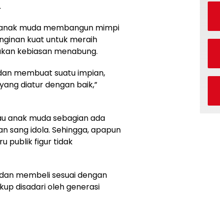
.
ar anak muda membangun mimpi
einginan kuat untuk meraih
ukan kebiasan menabung.
an membuat suatu impian,
 yang diatur dengan baik,”
lau anak muda sebagian ada
an sang idola. Sehingga, apapun
publik figur tidak
t dan membeli sesuai dengan
up disadari oleh generasi