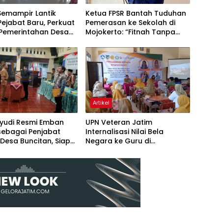
Semampir Lantik
Ketua FPSR Bantah Tuduhan
ejabat Baru, Perkuat
Pemerasan ke Sekolah di
 Pemerintahan Desa
Mojokerto: “Fitnah Tanpa
 Penyegaran
Dasar, Saya Siap Tempuh
asi
Jalur Hukum”
Artikel
hyudi Resmi Emban
UPN Veteran Jatim
sebagai Penjabat
Internalisasi Nilai Bela
Desa Buncitan, Siap
Negara ke Guru di
kan Program
Plosoklaten Kediri
ngunan