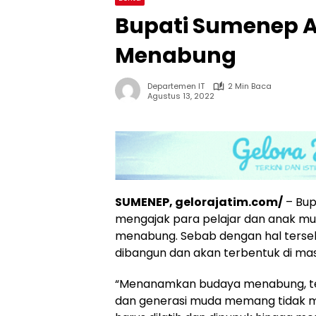
Bupati Sumenep Aj
Menabung
Departemen IT
2 Min Baca
Agustus 13, 2022
SUMENEP, gelorajatim.com/
– Bup
mengajak para pelajar dan anak mud
menabung. Sebab dengan hal terseb
dibangun dan akan terbentuk di ma
“Menanamkan budaya menabung, t
dan generasi muda memang tidak mud