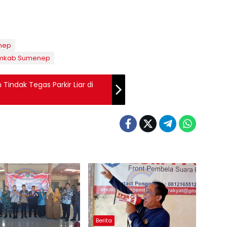
nep
mkab Sumenep
Tindak Tegas Parkir Liar di
Berita