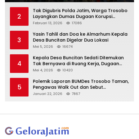
Tak Digubris Polda Jatim, Warga Trosobo
2
Layangkan Dumas Dugaan Korupsi
Oknum DPRD Sidoarjo ke Kapolri
Februari 13, 2026
17086
Yasin Tahlil dan Doa ke Almarhum Kepala
3
Desa Buncitan Digelar Dua Lokasi
Mei 5, 2026
16674
Kepala Desa Buncitan Sedati Ditemukan
4
Tak Bernyawa di Ruang Kerja, Dugaan
Bunuh Diri Menguat
Mei 4, 2026
10420
Polemik Laporan BUMDes Trosobo Taman,
5
Pengawas Walk Out dan Sebut
Kejanggalan
Januari 22, 2026
7867