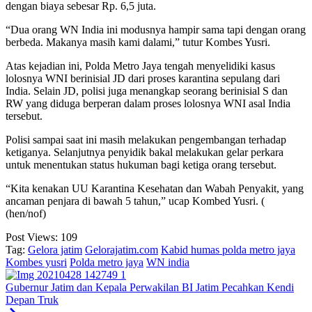
dengan biaya sebesar Rp. 6,5 juta.
“Dua orang WN India ini modusnya hampir sama tapi dengan orang
berbeda. Makanya masih kami dalami,” tutur Kombes Yusri.
Atas kejadian ini, Polda Metro Jaya tengah menyelidiki kasus
lolosnya WNI berinisial JD dari proses karantina sepulang dari
India. Selain JD, polisi juga menangkap seorang berinisial S dan
RW yang diduga berperan dalam proses lolosnya WNI asal India
tersebut.
Polisi sampai saat ini masih melakukan pengembangan terhadap
ketiganya. Selanjutnya penyidik bakal melakukan gelar perkara
untuk menentukan status hukuman bagi ketiga orang tersebut.
“Kita kenakan UU Karantina Kesehatan dan Wabah Penyakit, yang
ancaman penjara di bawah 5 tahun,” ucap Kombed Yusri. (
(hen/nof)
Post Views:
109
Tag:
Gelora jatim
Gelorajatim.com
Kabid humas polda metro jaya
Kombes yusri
Polda metro jaya
WN india
Gubernur Jatim dan Kepala Perwakilan BI Jatim Pecahkan Kendi
Depan Truk