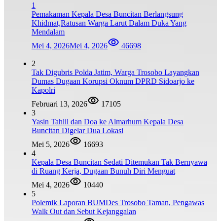
1
Pemakaman Kepala Desa Buncitan Berlangsung
Khidmat,Ratusan Warga Larut Dalam Duka Yang
Mendalam
Mei 4, 2026
Mei 4, 2026
46698
2
Tak Digubris Polda Jatim, Warga Trosobo Layangkan
Dumas Dugaan Korupsi Oknum DPRD Sidoarjo ke
Kapolri
Februari 13, 2026
17105
3
Yasin Tahlil dan Doa ke Almarhum Kepala Desa
Buncitan Digelar Dua Lokasi
Mei 5, 2026
16693
4
Kepala Desa Buncitan Sedati Ditemukan Tak Bernyawa
di Ruang Kerja, Dugaan Bunuh Diri Menguat
Mei 4, 2026
10440
5
Polemik Laporan BUMDes Trosobo Taman, Pengawas
Walk Out dan Sebut Kejanggalan