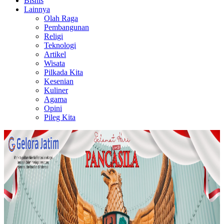
Bisnis
Lainnya
Olah Raga
Pembangunan
Religi
Teknologi
Artikel
Wisata
Pilkada Kita
Kesenian
Kuliner
Agama
Opini
Pileg Kita