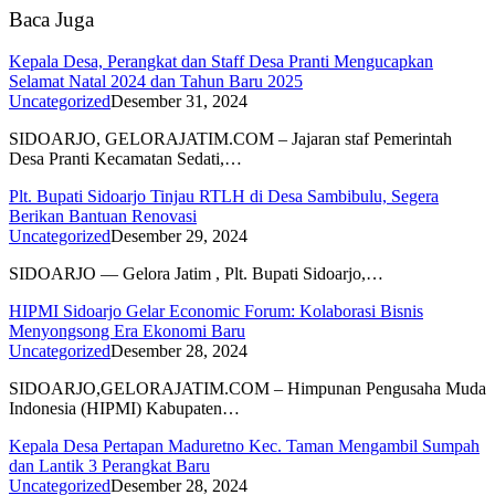
Baca Juga
Kepala Desa, Perangkat dan Staff Desa Pranti Mengucapkan
Selamat Natal 2024 dan Tahun Baru 2025
Uncategorized
Desember 31, 2024
SIDOARJO, GELORAJATIM.COM – Jajaran staf Pemerintah
Desa Pranti Kecamatan Sedati,…
Plt. Bupati Sidoarjo Tinjau RTLH di Desa Sambibulu, Segera
Berikan Bantuan Renovasi
Uncategorized
Desember 29, 2024
SIDOARJO — Gelora Jatim , Plt. Bupati Sidoarjo,…
HIPMI Sidoarjo Gelar Economic Forum: Kolaborasi Bisnis
Menyongsong Era Ekonomi Baru
Uncategorized
Desember 28, 2024
SIDOARJO,GELORAJATIM.COM – Himpunan Pengusaha Muda
Indonesia (HIPMI) Kabupaten…
Kepala Desa Pertapan Maduretno Kec. Taman Mengambil Sumpah
dan Lantik 3 Perangkat Baru
Uncategorized
Desember 28, 2024