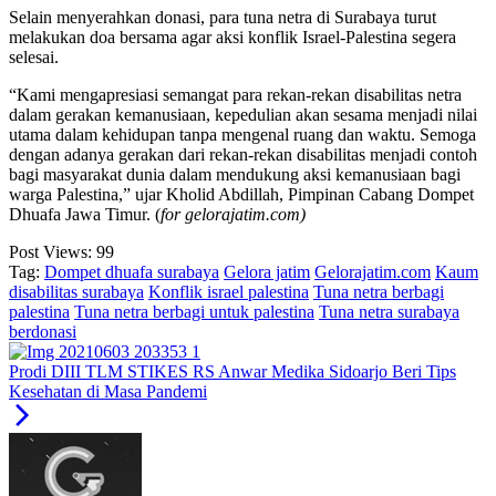
Selain menyerahkan donasi, para tuna netra di Surabaya turut
melakukan doa bersama agar aksi konflik Israel-Palestina segera
selesai.
“Kami mengapresiasi semangat para rekan-rekan disabilitas netra
dalam gerakan kemanusiaan, kepedulian akan sesama menjadi nilai
utama dalam kehidupan tanpa mengenal ruang dan waktu. Semoga
dengan adanya gerakan dari rekan-rekan disabilitas menjadi contoh
bagi masyarakat dunia dalam mendukung aksi kemanusiaan bagi
warga Palestina,” ujar Kholid Abdillah, Pimpinan Cabang Dompet
Dhuafa Jawa Timur. (
for gelorajatim.com)
Post Views:
99
Tag:
Dompet dhuafa surabaya
Gelora jatim
Gelorajatim.com
Kaum
disabilitas surabaya
Konflik israel palestina
Tuna netra berbagi
palestina
Tuna netra berbagi untuk palestina
Tuna netra surabaya
berdonasi
Prodi DIII TLM STIKES RS Anwar Medika Sidoarjo Beri Tips
Kesehatan di Masa Pandemi