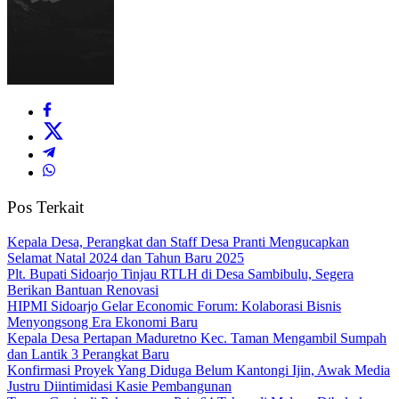
Pos Terkait
Kepala Desa, Perangkat dan Staff Desa Pranti Mengucapkan
Selamat Natal 2024 dan Tahun Baru 2025
Plt. Bupati Sidoarjo Tinjau RTLH di Desa Sambibulu, Segera
Berikan Bantuan Renovasi
HIPMI Sidoarjo Gelar Economic Forum: Kolaborasi Bisnis
Menyongsong Era Ekonomi Baru
Kepala Desa Pertapan Maduretno Kec. Taman Mengambil Sumpah
dan Lantik 3 Perangkat Baru
Konfirmasi Proyek Yang Diduga Belum Kantongi Ijin, Awak Media
Justru Diintimidasi Kasie Pembangunan