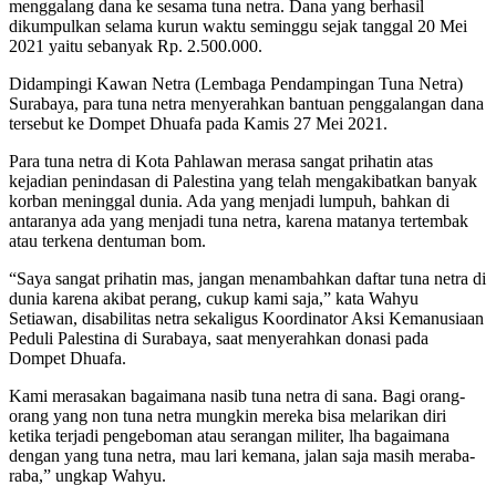
menggalang dana ke sesama tuna netra. Dana yang berhasil
dikumpulkan selama kurun waktu seminggu sejak tanggal 20 Mei
2021 yaitu sebanyak Rp. 2.500.000.
Didampingi Kawan Netra (Lembaga Pendampingan Tuna Netra)
Surabaya, para tuna netra menyerahkan bantuan penggalangan dana
tersebut ke Dompet Dhuafa pada Kamis 27 Mei 2021.
Para tuna netra di Kota Pahlawan merasa sangat prihatin atas
kejadian penindasan di Palestina yang telah mengakibatkan banyak
korban meninggal dunia. Ada yang menjadi lumpuh, bahkan di
antaranya ada yang menjadi tuna netra, karena matanya tertembak
atau terkena dentuman bom.
“Saya sangat prihatin mas, jangan menambahkan daftar tuna netra di
dunia karena akibat perang, cukup kami saja,” kata Wahyu
Setiawan, disabilitas netra sekaligus Koordinator Aksi Kemanusiaan
Peduli Palestina di Surabaya, saat menyerahkan donasi pada
Dompet Dhuafa.
Kami merasakan bagaimana nasib tuna netra di sana. Bagi orang-
orang yang non tuna netra mungkin mereka bisa melarikan diri
ketika terjadi pengeboman atau serangan militer, lha bagaimana
dengan yang tuna netra, mau lari kemana, jalan saja masih meraba-
raba,” ungkap Wahyu.