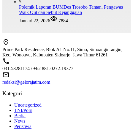
5
Polemik Laporan BUMDes Trosobo Taman, Pengawas
Walk Out dan Sebut Kejanggalan
Januari 22, 2026
7884
Prime Park Residence, Blok A1 No.11, Simo, Simoangin-angin,
Kec. Wonoayu, Kabupaten Sidoarjo, Jawa Timur 61261
031-58281174 / +62 881-0272-19377
redaksi@gelorajatim.com
Kategori
Uncategorized
TNI/Polri
Berita
News
Peristiwa