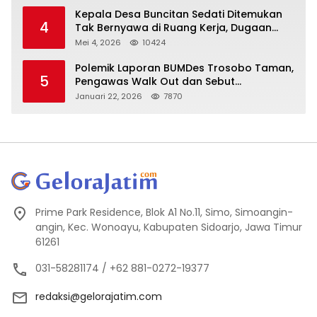
Kepala Desa Buncitan Sedati Ditemukan
4
Tak Bernyawa di Ruang Kerja, Dugaan
Bunuh Diri Menguat
Mei 4, 2026
10424
Polemik Laporan BUMDes Trosobo Taman,
5
Pengawas Walk Out dan Sebut
Kejanggalan
Januari 22, 2026
7870
Prime Park Residence, Blok A1 No.11, Simo, Simoangin-
angin, Kec. Wonoayu, Kabupaten Sidoarjo, Jawa Timur
61261
031-58281174 / +62 881-0272-19377
redaksi@gelorajatim.com