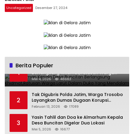
Uncategorized
Desember 27, 2024
Berita Populer
Pemakaman Kepala Desa Buncitan
1
Berlangsung Khidmat,Ratusan Warga
Larut Dalam Duka Yang Mendalam
Mei 4, 2026
46683
Tak Digubris Polda Jatim, Warga Trosobo
2
Layangkan Dumas Dugaan Korupsi
Oknum DPRD Sidoarjo ke Kapolri
Februari 13, 2026
17089
Yasin Tahlil dan Doa ke Almarhum Kepala
3
Desa Buncitan Digelar Dua Lokasi
Mei 5, 2026
16677