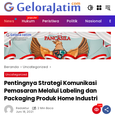
Langsung
ke
konten
News
Hukum
Peristiwa
Politik
Nasional
Ed
Beranda
Uncategorized
Uncategorized
Pentingnya Strategi Komunikasi
Pemasaran Melalui Labeling dan
Packaging Produk Home Industri
144
Redaktur
2 Min Baca
Juni 18, 2021