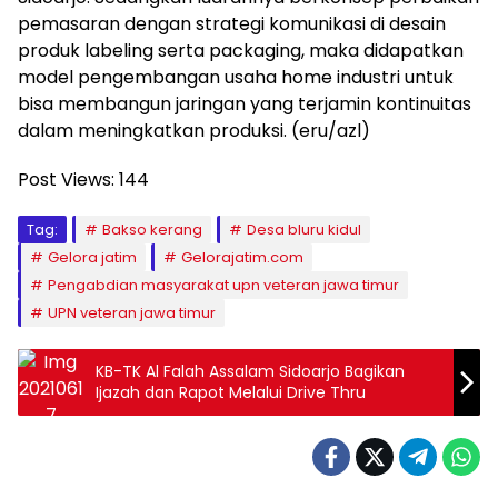
pemasaran dengan strategi komunikasi di desain
produk labeling serta packaging, maka didapatkan
model pengembangan usaha home industri untuk
bisa membangun jaringan yang terjamin kontinuitas
dalam meningkatkan produksi. (eru/azl)
Post Views:
144
Tag:
Bakso kerang
Desa bluru kidul
Gelora jatim
Gelorajatim.com
Pengabdian masyarakat upn veteran jawa timur
UPN veteran jawa timur
KB-TK Al Falah Assalam Sidoarjo Bagikan
Ijazah dan Rapot Melalui Drive Thru