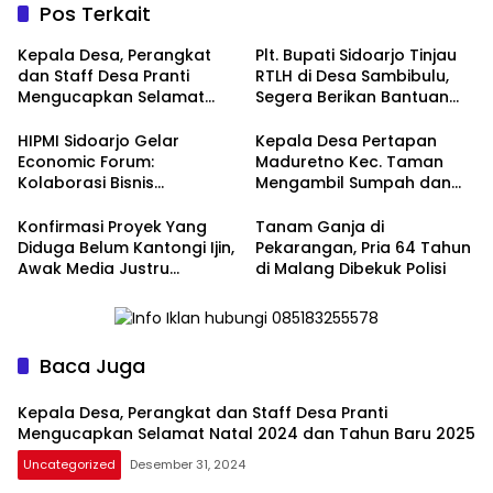
Pos Terkait
Kepala Desa, Perangkat
Plt. Bupati Sidoarjo Tinjau
dan Staff Desa Pranti
RTLH di Desa Sambibulu,
Mengucapkan Selamat
Segera Berikan Bantuan
Natal 2024 dan Tahun
Renovasi
Baru 2025
HIPMI Sidoarjo Gelar
Kepala Desa Pertapan
Economic Forum:
Maduretno Kec. Taman
Kolaborasi Bisnis
Mengambil Sumpah dan
Menyongsong Era Ekonomi
Lantik 3 Perangkat Baru
Baru
Konfirmasi Proyek Yang
Tanam Ganja di
Diduga Belum Kantongi Ijin,
Pekarangan, Pria 64 Tahun
Awak Media Justru
di Malang Dibekuk Polisi
Diintimidasi Kasie
Pembangunan
Baca Juga
Kepala Desa, Perangkat dan Staff Desa Pranti
Mengucapkan Selamat Natal 2024 dan Tahun Baru 2025
Uncategorized
Desember 31, 2024