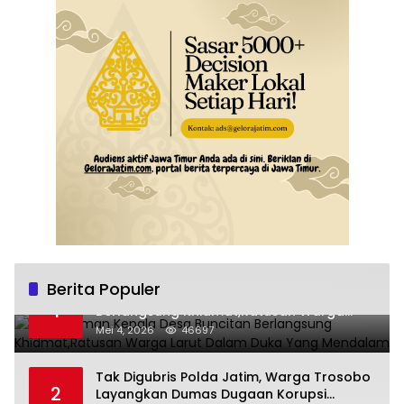
Berita Populer
Pemakaman Kepala Desa Buncitan
1
Berlangsung Khidmat,Ratusan Warga
Larut Dalam Duka Yang Mendalam
Mei 4, 2026
46697
Tak Digubris Polda Jatim, Warga Trosobo
2
Layangkan Dumas Dugaan Korupsi