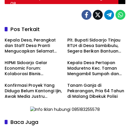
Jalankan Kewajibannya, Ini Dana Sudah Ada
Pos Terkait
Kepala Desa, Perangkat
Plt. Bupati Sidoarjo Tinjau
dan Staff Desa Pranti
RTLH di Desa Sambibulu,
Mengucapkan Selamat
Segera Berikan Bantuan
Natal 2024 dan Tahun
Renovasi
Baru 2025
HIPMI Sidoarjo Gelar
Kepala Desa Pertapan
Economic Forum:
Maduretno Kec. Taman
Kolaborasi Bisnis
Mengambil Sumpah dan
Menyongsong Era Ekonomi
Lantik 3 Perangkat Baru
Baru
Konfirmasi Proyek Yang
Tanam Ganja di
Diduga Belum Kantongi Ijin,
Pekarangan, Pria 64 Tahun
Awak Media Justru
di Malang Dibekuk Polisi
Diintimidasi Kasie
Pembangunan
Baca Juga