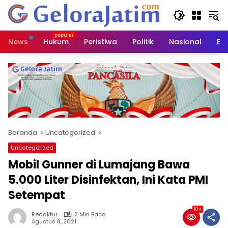
Langsung
ke
konten
News
Hukum
Peristiwa
Politik
Nasional
Ed
Beranda
Uncategorized
Uncategorized
Mobil Gunner di Lumajang Bawa
5.000 Liter Disinfektan, Ini Kata PMI
Setempat
104
Redaktur
2 Min Baca
Agustus 8, 2021