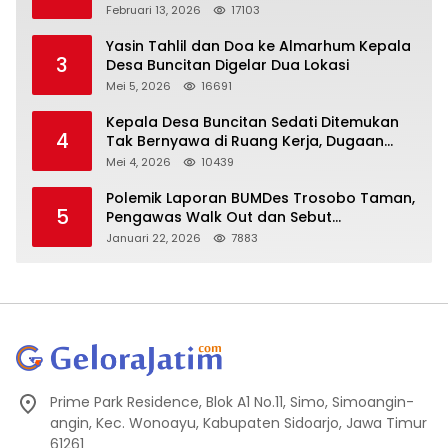
Oknum DPRD Sidoarjo ke Kapolri
Februari 13, 2026
17103
Yasin Tahlil dan Doa ke Almarhum Kepala
3
Desa Buncitan Digelar Dua Lokasi
Mei 5, 2026
16691
Kepala Desa Buncitan Sedati Ditemukan
4
Tak Bernyawa di Ruang Kerja, Dugaan
Bunuh Diri Menguat
Mei 4, 2026
10439
Polemik Laporan BUMDes Trosobo Taman,
5
Pengawas Walk Out dan Sebut
Kejanggalan
Januari 22, 2026
7883
Prime Park Residence, Blok A1 No.11, Simo, Simoangin-
angin, Kec. Wonoayu, Kabupaten Sidoarjo, Jawa Timur
61261