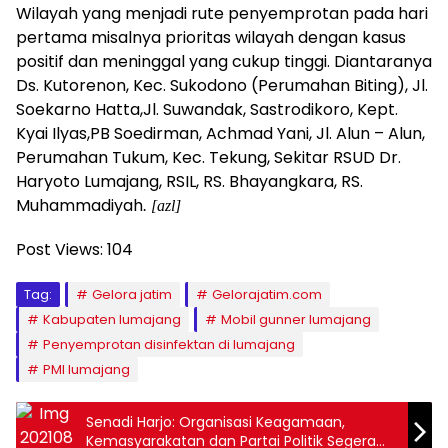
Wilayah yang menjadi rute penyemprotan pada hari
pertama misalnya prioritas wilayah dengan kasus
positif dan meninggal yang cukup tinggi. Diantaranya
Ds. Kutorenon, Kec. Sukodono (Perumahan Biting), Jl.
Soekarno Hatta,Jl. Suwandak, Sastrodikoro, Kept.
Kyai Ilyas,PB Soedirman, Achmad Yani, Jl. Alun – Alun,
Perumahan Tukum, Kec. Tekung, Sekitar RSUD Dr.
Haryoto Lumajang, RSIL, RS. Bhayangkara, RS.
Muhammadiyah
. [azl]
Post Views:
104
Tag:
Gelora jatim
Gelorajatim.com
Kabupaten lumajang
Mobil gunner lumajang
Penyemprotan disinfektan di lumajang
PMI lumajang
Senadi Harjo: Organisasi Keagamaan,
Kemasyarakatan dan Partai Politik Segera